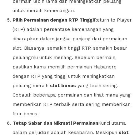
bermain lebih lama dan meningkatkan peluang
untuk meraih kemenangan.
Pilih Permainan dengan RTP Tinggi
Return to Player
(RTP) adalah persentase kemenangan yang
diharapkan dalam jangka panjang dari permainan
slot. Biasanya, semakin tinggi RTP, semakin besar
peluangmu untuk menang. Sebelum bermain,
pastikan kamu memilih permainan Habanero
dengan RTP yang tinggi untuk meningkatkan
peluang meraih
slot bonus
yang lebih sering.
Cobalah beberapa permainan dan lihat mana yang
memberikan RTP terbaik serta sering memberikan
fitur bonus.
Tetap Sabar dan Nikmati Permainan
Kunci utama
dalam perjudian adalah kesabaran. Meskipun
slot