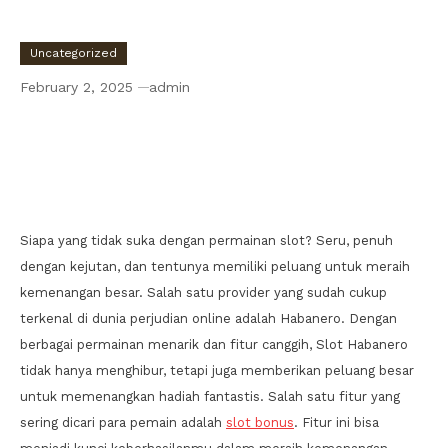
Uncategorized
February 2, 2025
admin
Strategi Cerdas Bermain Slot Habanero di
Slot Bonus
Siapa yang tidak suka dengan permainan slot? Seru, penuh
dengan kejutan, dan tentunya memiliki peluang untuk meraih
kemenangan besar. Salah satu provider yang sudah cukup
terkenal di dunia perjudian online adalah Habanero. Dengan
berbagai permainan menarik dan fitur canggih, Slot Habanero
tidak hanya menghibur, tetapi juga memberikan peluang besar
untuk memenangkan hadiah fantastis. Salah satu fitur yang
sering dicari para pemain adalah
slot bonus
. Fitur ini bisa