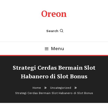
Skip
To
Oreon
Content
Search
Menu
Strategi Cerdas Bermain Slot
Habanero di Slot Bonus
Home
Uncategorized
Strategi Cerdas Bermain Slot Habanero di Slot Bonus