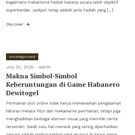
bagaimana mekanisme hadiah bekerja secara lebih objektif
superbandar. Jackpot tetap adalah jenis hadiah yang […]
Discover
Uncategorized
July 20, 2026
admin
Makna Simbol-Simbol
Keberuntungan di Game Habanero
Dewitogel
Permainan slot online tidak hanya menawarkan pengalaman
hiburan melalui fitur dan mekanisme permainan, tetapi juga
menghadirkan berbagai elemen visual yang memiliki cerita
tersendiri. Salah satu hal menarik yang sering diperhatikan
pemain adalah simbol-simbol yang muncul di dalam game.