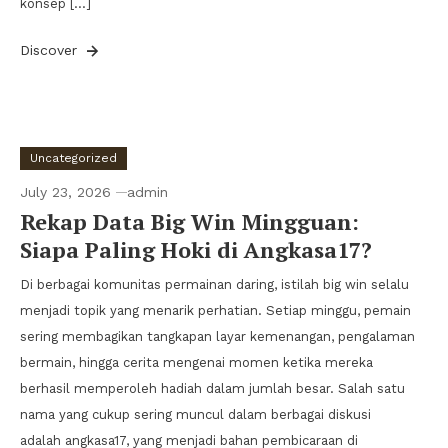
konsep […]
Discover
Uncategorized
July 23, 2026
admin
Rekap Data Big Win Mingguan:
Siapa Paling Hoki di Angkasa17?
Di berbagai komunitas permainan daring, istilah big win selalu
menjadi topik yang menarik perhatian. Setiap minggu, pemain
sering membagikan tangkapan layar kemenangan, pengalaman
bermain, hingga cerita mengenai momen ketika mereka
berhasil memperoleh hadiah dalam jumlah besar. Salah satu
nama yang cukup sering muncul dalam berbagai diskusi
adalah angkasa17, yang menjadi bahan pembicaraan di