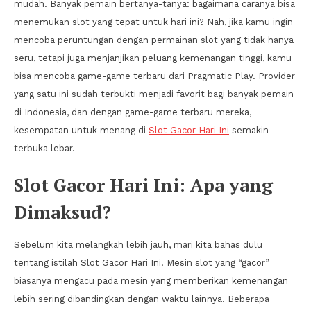
mudah. Banyak pemain bertanya-tanya: bagaimana caranya bisa
menemukan slot yang tepat untuk hari ini? Nah, jika kamu ingin
mencoba peruntungan dengan permainan slot yang tidak hanya
seru, tetapi juga menjanjikan peluang kemenangan tinggi, kamu
bisa mencoba game-game terbaru dari Pragmatic Play. Provider
yang satu ini sudah terbukti menjadi favorit bagi banyak pemain
di Indonesia, dan dengan game-game terbaru mereka,
kesempatan untuk menang di
Slot Gacor Hari Ini
semakin
terbuka lebar.
Slot Gacor Hari Ini: Apa yang
Dimaksud?
Sebelum kita melangkah lebih jauh, mari kita bahas dulu
tentang istilah Slot Gacor Hari Ini. Mesin slot yang “gacor”
biasanya mengacu pada mesin yang memberikan kemenangan
lebih sering dibandingkan dengan waktu lainnya. Beberapa