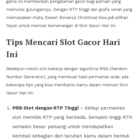
game ini memberikan pengalaman gacor bagi pemain yang
memutar gulungannya. Dengan RTP tinggi dan grafis cerah yang
memanjakan mata, Sweet Bonanza Christmas bisa jadi pilihan
tepat untuk mencari kemenangan di Slot Gacor Hari Ini.
Tips Mencari Slot Gacor Hari
Ini
Meskipun mesin slot bekerja dengan algoritma RNG (Random
Number Generator), yang membuat hasil permainan acak, ada
beberapa tips yang bisa membantu kamu dalam mencari Slot
Gacor Hari Ini:
Pilih Slot dengan RTP Tinggi
– Setiap permainan
slot memiliki RTP yang berbeda. Semakin tinggi RTP,
semakin besar peluang untuk mendapatkan
kembali sebagian dari taruhan kamu dalam bentuk