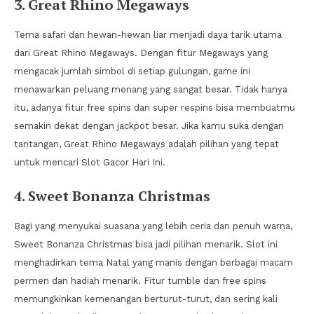
3.
Great Rhino Megaways
Tema safari dan hewan-hewan liar menjadi daya tarik utama
dari Great Rhino Megaways. Dengan fitur Megaways yang
mengacak jumlah simbol di setiap gulungan, game ini
menawarkan peluang menang yang sangat besar. Tidak hanya
itu, adanya fitur free spins dan super respins bisa membuatmu
semakin dekat dengan jackpot besar. Jika kamu suka dengan
tantangan, Great Rhino Megaways adalah pilihan yang tepat
untuk mencari Slot Gacor Hari Ini.
4.
Sweet Bonanza Christmas
Bagi yang menyukai suasana yang lebih ceria dan penuh warna,
Sweet Bonanza Christmas bisa jadi pilihan menarik. Slot ini
menghadirkan tema Natal yang manis dengan berbagai macam
permen dan hadiah menarik. Fitur tumble dan free spins
memungkinkan kemenangan berturut-turut, dan sering kali