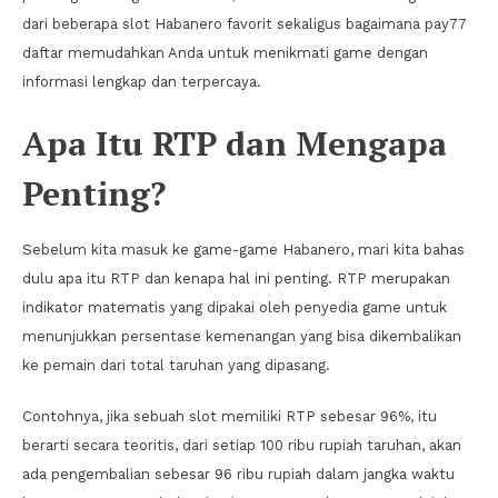
dari beberapa slot Habanero favorit sekaligus bagaimana pay77
daftar memudahkan Anda untuk menikmati game dengan
informasi lengkap dan terpercaya.
Apa Itu RTP dan Mengapa
Penting?
Sebelum kita masuk ke game-game Habanero, mari kita bahas
dulu apa itu RTP dan kenapa hal ini penting. RTP merupakan
indikator matematis yang dipakai oleh penyedia game untuk
menunjukkan persentase kemenangan yang bisa dikembalikan
ke pemain dari total taruhan yang dipasang.
Contohnya, jika sebuah slot memiliki RTP sebesar 96%, itu
berarti secara teoritis, dari setiap 100 ribu rupiah taruhan, akan
ada pengembalian sebesar 96 ribu rupiah dalam jangka waktu