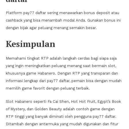
Platform pay77 daftar sering menawarkan bonus deposit atau
cashback yang bisa menambah modal Anda. Gunakan bonus ini
dengan bijak agar peluang menang semakin besar.
Kesimpulan
Memahami tingkat RTP adalah langkah cerdas bagi siapa saja
yang ingin meningkatkan peluang menang saat bermain slot,
khususnya game Habanero. Dengan RTP yang transparan dan
informasi lengkap dari pay77 daftar, pemain bisa dengan mudah
memilih game favorit dengan peluang terbaik.
Slot Habanero seperti Fa Cai Shen, Hot Hot Fruit, Egypt’s Book
of Mystery, dan Golden Beauty adalah contoh game dengan
RTP tinggi yang banyak diminati oleh pengguna pay77 daftar.
Ditambah dengan antarmuka yang mudah digunakan dan fitur