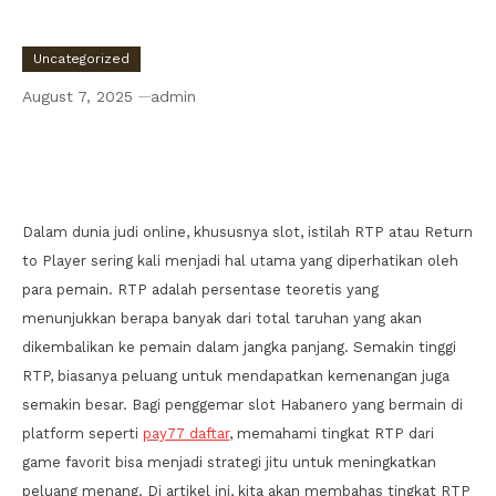
Uncategorized
August 7, 2025
admin
Tingkat RTP Slot Favorit: Habanero Pay77
daftar
Dalam dunia judi online, khususnya slot, istilah RTP atau Return
to Player sering kali menjadi hal utama yang diperhatikan oleh
para pemain. RTP adalah persentase teoretis yang
menunjukkan berapa banyak dari total taruhan yang akan
dikembalikan ke pemain dalam jangka panjang. Semakin tinggi
RTP, biasanya peluang untuk mendapatkan kemenangan juga
semakin besar. Bagi penggemar slot Habanero yang bermain di
platform seperti
pay77 daftar
, memahami tingkat RTP dari
game favorit bisa menjadi strategi jitu untuk meningkatkan
peluang menang. Di artikel ini, kita akan membahas tingkat RTP