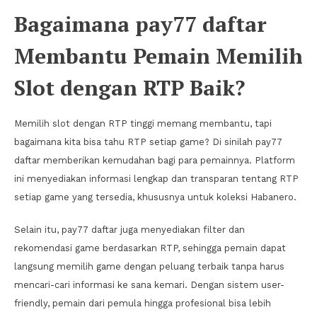
Bagaimana pay77 daftar
Membantu Pemain Memilih
Slot dengan RTP Baik?
Memilih slot dengan RTP tinggi memang membantu, tapi
bagaimana kita bisa tahu RTP setiap game? Di sinilah pay77
daftar memberikan kemudahan bagi para pemainnya. Platform
ini menyediakan informasi lengkap dan transparan tentang RTP
setiap game yang tersedia, khususnya untuk koleksi Habanero.
Selain itu, pay77 daftar juga menyediakan filter dan
rekomendasi game berdasarkan RTP, sehingga pemain dapat
langsung memilih game dengan peluang terbaik tanpa harus
mencari-cari informasi ke sana kemari. Dengan sistem user-
friendly, pemain dari pemula hingga profesional bisa lebih