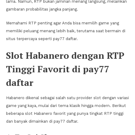
lama. Namun, RTP bukan jaminan menang langsung, melainkan
gambaran probabilitas jangka panjang.
Memahami RTP penting agar Anda bisa memilih game yang
memiliki peluang menang lebih baik, terutama saat bermain di
situs terpercaya seperti pay77 daftar.
Slot Habanero dengan RTP
Tinggi Favorit di pay77
daftar
Habanero dikenal sebagai salah satu provider slot dengan variasi
game yang kaya, mulai dari tema klasik hingga modern. Berikut
beberapa slot Habanero favorit yang punya tingkat RTP tinggi
dan banyak dimainkan di pay77 daftar.