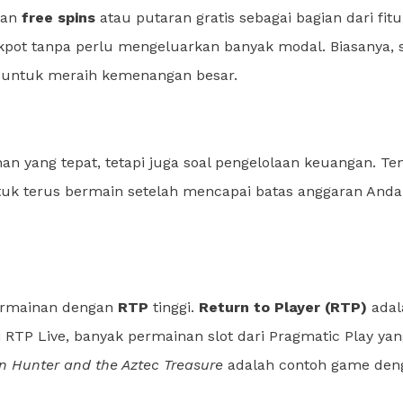
kan
free spins
atau putaran gratis sebagai bagian dari fit
 tanpa perlu mengeluarkan banyak modal. Biasanya, sel
g untuk meraih kemenangan besar.
inan yang tepat, tetapi juga soal pengelolaan keuangan
tuk terus bermain setelah mencapai batas anggaran Anda.
permainan dengan
RTP
tinggi.
Return to Player (RTP)
adal
 RTP Live, banyak permainan slot dari Pragmatic Play ya
n Hunter and the Aztec Treasure
adalah contoh game denga