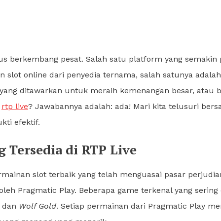
 Pragmatic Play RTP Live, Terb
rus berkembang pesat. Salah satu platform yang semakin 
 slot online dari penyedia ternama, salah satunya adala
 yang ditawarkan untuk meraih kemenangan besar, atau bah
i
rtp live
? Jawabannya adalah: ada! Mari kita telusuri b
ti efektif.
g Tersedia di RTP Live
rmainan slot terbaik yang telah menguasai pasar perjudian
oleh Pragmatic Play. Beberapa game terkenal yang sering 
, dan
Wolf Gold
. Setiap permainan dari Pragmatic Play m