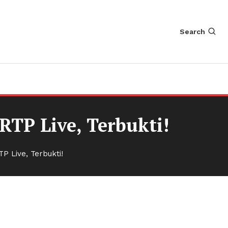
Search
 RTP Live, Terbukti!
P Live, Terbukti!