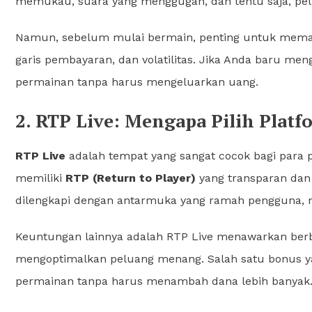
memukau, suara yang menggugah, dan tentu saja, pe
Namun, sebelum mulai bermain, penting untuk memahami
garis pembayaran, dan volatilitas. Jika Anda baru m
permainan tanpa harus mengeluarkan uang.
2.
RTP Live: Mengapa Pilih Platf
RTP Live
adalah tempat yang sangat cocok bagi para p
memiliki
RTP (Return to Player)
yang transparan dan
dilengkapi dengan antarmuka yang ramah pengguna,
Keuntungan lainnya adalah RTP Live menawarkan ber
mengoptimalkan peluang menang. Salah satu bonus ya
permainan tanpa harus menambah dana lebih banyak