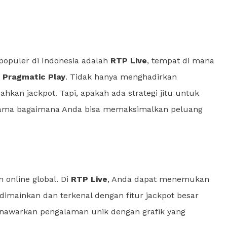
ukti!
populer di Indonesia adalah
RTP Live
, tempat di mana
h
Pragmatic Play
. Tidak hanya menghadirkan
kan jackpot. Tapi, apakah ada strategi jitu untuk
ersama bagaimana Anda bisa memaksimalkan peluang
 online global. Di
RTP Live
, Anda dapat menemukan
dimainkan dan terkenal dengan fitur jackpot besar
enawarkan pengalaman unik dengan grafik yang