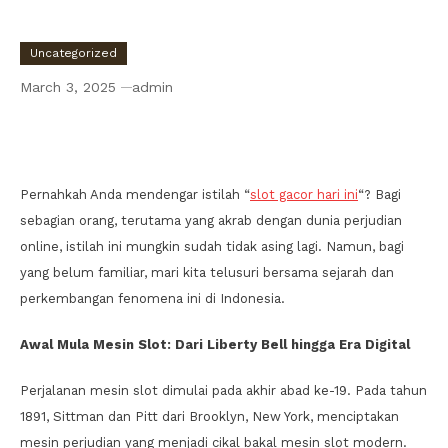
Uncategorized
March 3, 2025
admin
Sejarah dan Perkembangan Slot Gacor Hari
Ini di Indonesia
Pernahkah Anda mendengar istilah “
slot gacor hari ini
“? Bagi
sebagian orang, terutama yang akrab dengan dunia perjudian
online, istilah ini mungkin sudah tidak asing lagi. Namun, bagi
yang belum familiar, mari kita telusuri bersama sejarah dan
perkembangan fenomena ini di Indonesia.
Awal Mula Mesin Slot: Dari Liberty Bell hingga Era Digital
Perjalanan mesin slot dimulai pada akhir abad ke-19. Pada tahun
1891, Sittman dan Pitt dari Brooklyn, New York, menciptakan
mesin perjudian yang menjadi cikal bakal mesin slot modern.