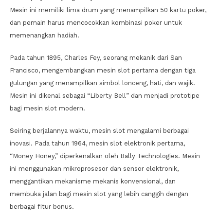
Mesin ini memiliki lima drum yang menampilkan 50 kartu poker,
dan pemain harus mencocokkan kombinasi poker untuk
memenangkan hadiah.
Pada tahun 1895, Charles Fey, seorang mekanik dari San
Francisco, mengembangkan mesin slot pertama dengan tiga
gulungan yang menampilkan simbol lonceng, hati, dan wajik.
Mesin ini dikenal sebagai “Liberty Bell” dan menjadi prototipe
bagi mesin slot modern.
Seiring berjalannya waktu, mesin slot mengalami berbagai
inovasi. Pada tahun 1964, mesin slot elektronik pertama,
“Money Honey,” diperkenalkan oleh Bally Technologies. Mesin
ini menggunakan mikroprosesor dan sensor elektronik,
menggantikan mekanisme mekanis konvensional, dan
membuka jalan bagi mesin slot yang lebih canggih dengan
berbagai fitur bonus.