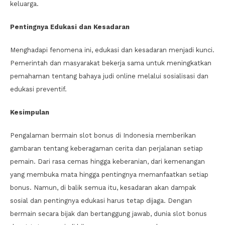
keluarga.
Pentingnya Edukasi dan Kesadaran
Menghadapi fenomena ini, edukasi dan kesadaran menjadi kunci.
Pemerintah dan masyarakat bekerja sama untuk meningkatkan
pemahaman tentang bahaya judi online melalui sosialisasi dan
edukasi preventif.
Kesimpulan
Pengalaman bermain slot bonus di Indonesia memberikan
gambaran tentang keberagaman cerita dan perjalanan setiap
pemain.
Dari rasa cemas hingga keberanian, dari kemenangan
yang membuka mata hingga pentingnya memanfaatkan setiap
bonus.
Namun, di balik semua itu, kesadaran akan dampak
sosial dan pentingnya edukasi harus tetap dijaga.
Dengan
bermain secara bijak dan bertanggung jawab, dunia slot bonus