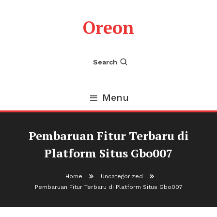
Skip
To
Oreon
Content
Search
Menu
Pembaruan Fitur Terbaru di
Platform Situs Gbo007
Home
Uncategorized
Pembaruan Fitur Terbaru di Platform Situs Gbo007