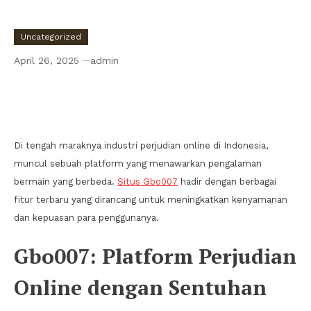
Uncategorized
April 26, 2025
admin
Pembaruan Fitur Terbaru di Platform Situs
Gbo007
Di tengah maraknya industri perjudian online di Indonesia,
muncul sebuah platform yang menawarkan pengalaman
bermain yang berbeda.
Situs Gbo007
hadir dengan berbagai
fitur terbaru yang dirancang untuk meningkatkan kenyamanan
dan kepuasan para penggunanya.
Gbo007: Platform Perjudian
Online dengan Sentuhan