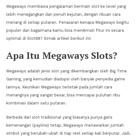
Megaways membawa pengalaman bermain slot ke level yang
lebih menegangkan dan penuh kejutan, dengan ribuan cara
menang di setiap putaran. Penasaran kenapa Megaways begitu
populer dan bagaimana kamu bisa menikmati fitur ini secara
optimal di Slot88? Simak artikel berikut ini!
Apa Itu Megaways Slots?
Megaways adalah jenis slot yang dikembangkan oleh Big Time
Gaming, yang kemudian diadopsi oleh banyak penyedia game
lainnya. Keunikan Megaways terletak pada jumlah cara
menangnya yang sangat besar, bisa mencapai puluhan ribu
kombinasi dalam satu putaran.
Berbeda dari slot tradisional yang biasanya punya garis
kemenangan (payline) tetap, Megaways menawarkan jumlah
simbol yang berubah-ubah di tiap reel setiap kali berputar. Jadi,