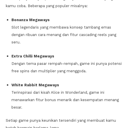
kamu coba. Beberapa yang populer misalnya:
Bonanza Megaways
Slot legendaris yang membawa konsep tambang emas
dengan ribuan cara menang dan fitur cascading reels yang
seru.
Extra Chilli Megaways
Dengan tema pasar rempah-rempah, game ini punya potensi
free spins dan multiplier yang menggoda.
White Rabbit Megaways
Terinspirasi dari kisah Alice in Wonderland, game ini
menawarkan fitur bonus menarik dan kesempatan menang
besar.
Setiap game punya keunikan tersendiri yang membuat kamu
betah bermain berlama-lama.