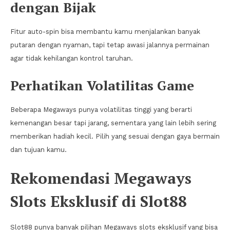
dengan Bijak
Fitur auto-spin bisa membantu kamu menjalankan banyak
putaran dengan nyaman, tapi tetap awasi jalannya permainan
agar tidak kehilangan kontrol taruhan.
Perhatikan Volatilitas Game
Beberapa Megaways punya volatilitas tinggi yang berarti
kemenangan besar tapi jarang, sementara yang lain lebih sering
memberikan hadiah kecil. Pilih yang sesuai dengan gaya bermain
dan tujuan kamu.
Rekomendasi Megaways
Slots Eksklusif di Slot88
Slot88 punya banyak pilihan Megaways slots eksklusif yang bisa