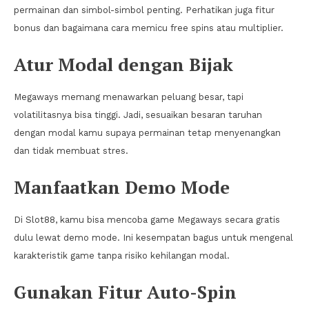
permainan dan simbol-simbol penting. Perhatikan juga fitur
bonus dan bagaimana cara memicu free spins atau multiplier.
Atur Modal dengan Bijak
Megaways memang menawarkan peluang besar, tapi
volatilitasnya bisa tinggi. Jadi, sesuaikan besaran taruhan
dengan modal kamu supaya permainan tetap menyenangkan
dan tidak membuat stres.
Manfaatkan Demo Mode
Di Slot88, kamu bisa mencoba game Megaways secara gratis
dulu lewat demo mode. Ini kesempatan bagus untuk mengenal
karakteristik game tanpa risiko kehilangan modal.
Gunakan Fitur Auto-Spin