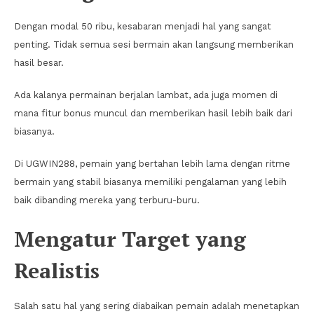
Dengan modal 50 ribu, kesabaran menjadi hal yang sangat
penting. Tidak semua sesi bermain akan langsung memberikan
hasil besar.
Ada kalanya permainan berjalan lambat, ada juga momen di
mana fitur bonus muncul dan memberikan hasil lebih baik dari
biasanya.
Di UGWIN288, pemain yang bertahan lebih lama dengan ritme
bermain yang stabil biasanya memiliki pengalaman yang lebih
baik dibanding mereka yang terburu-buru.
Mengatur Target yang
Realistis
Salah satu hal yang sering diabaikan pemain adalah menetapkan