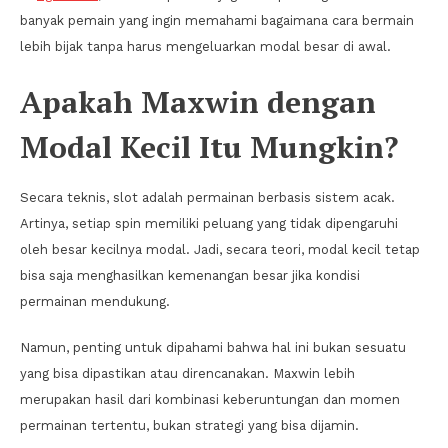
banyak pemain yang ingin memahami bagaimana cara bermain
lebih bijak tanpa harus mengeluarkan modal besar di awal.
Apakah Maxwin dengan
Modal Kecil Itu Mungkin?
Secara teknis, slot adalah permainan berbasis sistem acak.
Artinya, setiap spin memiliki peluang yang tidak dipengaruhi
oleh besar kecilnya modal. Jadi, secara teori, modal kecil tetap
bisa saja menghasilkan kemenangan besar jika kondisi
permainan mendukung.
Namun, penting untuk dipahami bahwa hal ini bukan sesuatu
yang bisa dipastikan atau direncanakan. Maxwin lebih
merupakan hasil dari kombinasi keberuntungan dan momen
permainan tertentu, bukan strategi yang bisa dijamin.