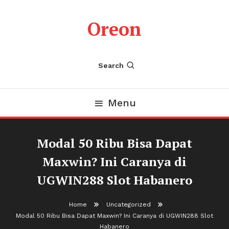
Skip
To
Oreon
Content
Search
Menu
Modal 50 Ribu Bisa Dapat
Maxwin? Ini Caranya di
UGWIN288 Slot Habanero
Home
Uncategorized
Modal 50 Ribu Bisa Dapat Maxwin? Ini Caranya di UGWIN288 Slot
Habanero