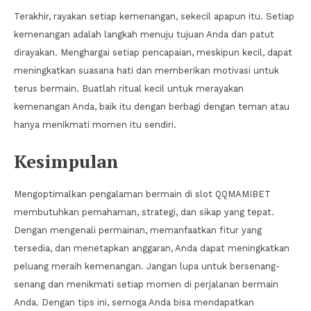
Terakhir, rayakan setiap kemenangan, sekecil apapun itu. Setiap
kemenangan adalah langkah menuju tujuan Anda dan patut
dirayakan. Menghargai setiap pencapaian, meskipun kecil, dapat
meningkatkan suasana hati dan memberikan motivasi untuk
terus bermain. Buatlah ritual kecil untuk merayakan
kemenangan Anda, baik itu dengan berbagi dengan teman atau
hanya menikmati momen itu sendiri.
Kesimpulan
Mengoptimalkan pengalaman bermain di slot QQMAMIBET
membutuhkan pemahaman, strategi, dan sikap yang tepat.
Dengan mengenali permainan, memanfaatkan fitur yang
tersedia, dan menetapkan anggaran, Anda dapat meningkatkan
peluang meraih kemenangan. Jangan lupa untuk bersenang-
senang dan menikmati setiap momen di perjalanan bermain
Anda. Dengan tips ini, semoga Anda bisa mendapatkan