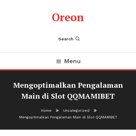
Skip
To
Oreon
Content
Search
Menu
Mengoptimalkan Pengalaman
Main di Slot QQMAMIBET
Home
Uncategorized
Mengoptimalkan Pengalaman Main di Slot QQMAMIBET