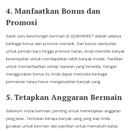
4. Manfaatkan Bonus dan
Promosi
Salah satu keuntungan bermain di QQMAMIBET adalah adanya
berbagai bonus dan promosi menarik. Dari bonus sambutan
untuk pemain baru hingga promosi harian, Anda memiliki banyak
kesempatan untuk mendapatkan lebih banyak modal. Pastikan
untuk memanfaatkan setiap tawaran yang tersedia. Dengan
menggunakan bonus ini, Anda dapat mencoba berbagai
permainan tanpa harus mengeluarkan banyak uang.
5. Tetapkan Anggaran Bermain
Sebelum mulai bermain, penting untuk menetapkan anggaran
yang jelas. Tentukan berapa banyak uang yang siap Anda
gunakan untuk bermain dan pastikan untuk mematuhi batas