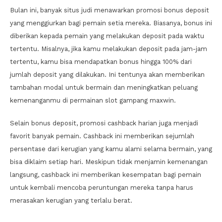
Bulan ini, banyak situs judi menawarkan promosi bonus deposit
yang menggiurkan bagi pemain setia mereka. Biasanya, bonus ini
diberikan kepada pemain yang melakukan deposit pada waktu
tertentu. Misalnya, jika kamu melakukan deposit pada jam-jam
tertentu, kamu bisa mendapatkan bonus hingga 100% dari
jumlah deposit yang dilakukan. Ini tentunya akan memberikan
tambahan modal untuk bermain dan meningkatkan peluang
kemenanganmu di permainan slot gampang maxwin.
Selain bonus deposit, promosi cashback harian juga menjadi
favorit banyak pemain. Cashback ini memberikan sejumlah
persentase dari kerugian yang kamu alami selama bermain, yang
bisa diklaim setiap hari. Meskipun tidak menjamin kemenangan
langsung, cashback ini memberikan kesempatan bagi pemain
untuk kembali mencoba peruntungan mereka tanpa harus
merasakan kerugian yang terlalu berat.