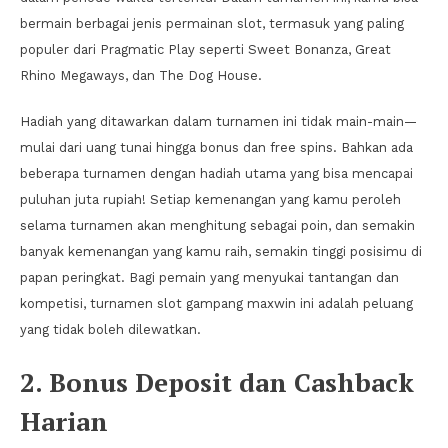
bermain berbagai jenis permainan slot, termasuk yang paling
populer dari Pragmatic Play seperti Sweet Bonanza, Great
Rhino Megaways, dan The Dog House.
Hadiah yang ditawarkan dalam turnamen ini tidak main-main—
mulai dari uang tunai hingga bonus dan free spins. Bahkan ada
beberapa turnamen dengan hadiah utama yang bisa mencapai
puluhan juta rupiah! Setiap kemenangan yang kamu peroleh
selama turnamen akan menghitung sebagai poin, dan semakin
banyak kemenangan yang kamu raih, semakin tinggi posisimu di
papan peringkat. Bagi pemain yang menyukai tantangan dan
kompetisi, turnamen slot gampang maxwin ini adalah peluang
yang tidak boleh dilewatkan.
2.
Bonus Deposit dan Cashback
Harian