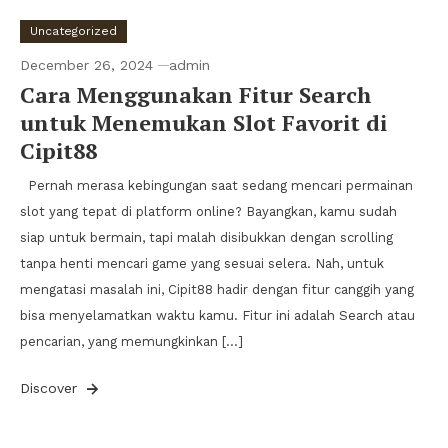
Uncategorized
December 26, 2024
admin
Cara Menggunakan Fitur Search
untuk Menemukan Slot Favorit di
Cipit88
Pernah merasa kebingungan saat sedang mencari permainan
slot yang tepat di platform online? Bayangkan, kamu sudah
siap untuk bermain, tapi malah disibukkan dengan scrolling
tanpa henti mencari game yang sesuai selera. Nah, untuk
mengatasi masalah ini, Cipit88 hadir dengan fitur canggih yang
bisa menyelamatkan waktu kamu. Fitur ini adalah Search atau
pencarian, yang memungkinkan […]
Discover