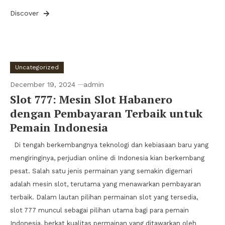
Discover
Uncategorized
December 19, 2024
admin
Slot 777: Mesin Slot Habanero
dengan Pembayaran Terbaik untuk
Pemain Indonesia
Di tengah berkembangnya teknologi dan kebiasaan baru yang
mengiringinya, perjudian online di Indonesia kian berkembang
pesat. Salah satu jenis permainan yang semakin digemari
adalah mesin slot, terutama yang menawarkan pembayaran
terbaik. Dalam lautan pilihan permainan slot yang tersedia,
slot 777 muncul sebagai pilihan utama bagi para pemain
Indonesia, berkat kualitas permainan yang ditawarkan oleh